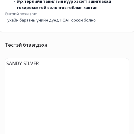
Бүх төрлийн тавилгын нүүр хэсэгт ашиглахад 
тохиромжтой солонгос гоёлын хавтан 
Өнгөний зохицол: 
Тухайн барааны үнийн дүнд НӨАТ орсон болно. 
Төстэй бүтээгдэхүүн
SANDY SILVER
S