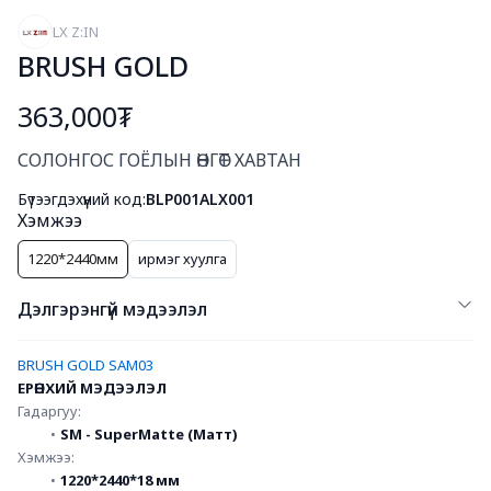
LX Z:IN
BRUSH GOLD
363,000₮
Богино тайлбар
СОЛОНГОС ГОЁЛЫН ӨНГӨТ ХАВТАН
Бүтээгдэхүүний код:
BLP001ALX001
Хэмжээ
1220*2440мм
ирмэг хуулга
Дэлгэрэнгүй мэдээлэл
BRUSH GOLD SAM03
ЕРӨНХИЙ МЭДЭЭЛЭЛ
Гадаргуу:
SM - SuperMatte (Матт)
Хэмжээ:
1220*2440*18 мм