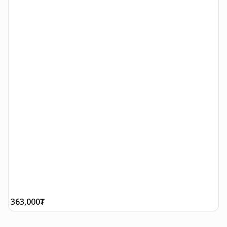
363,000
₮
3