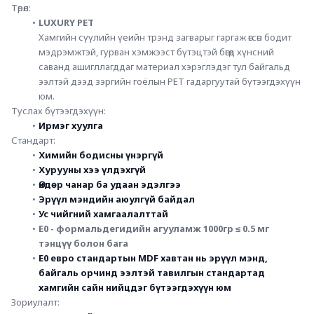
Төрөл:
LUXURY PET 
Хамгийн сүүлийн үеийн трэнд загварыг гаргаж өгсөн бодит 
мэдрэмжтэй, гурван хэмжээст бүтэцтэй бөгөөд хүнсний 
саванд ашигллагддаг материал хэрэглэдэг тул байгальд 
ээлтэй дээд зэргийн гоёлын PET гадаргуутай бүтээгдэхүүн 
юм. 
Туслах бүтээгдэхүүн:
Ирмэг хуулга
Стандарт:
Химийн бодисны үнэргүй
Хурууны хээ үлдэхгүй
Өндөр чанар ба удаан эдэлгээ
Эрүүл мэндийн аюулгүй байдал
Ус чийгний хамгаалалттай
E0 - формальдегидийн агууламж 1000гр ≤ 0.5 мг 
тэнцүү болон бага
E0 евро стандартын MDF хавтан нь эрүүл мэнд, 
байгаль орчинд ээлтэй тавилгын стандартад 
хамгийн сайн нийцдэг бүтээгдэхүүн юм 
Зориулалт: