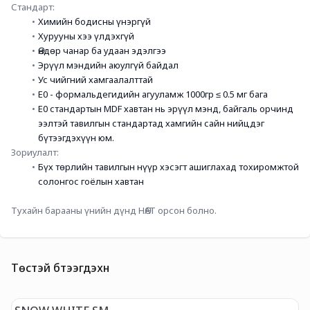
Стандарт:
Химийн бодисны үнэргүй
Хурууны хээ үлдэхгүй
Өндөр чанар ба удаан эдэлгээ
Эрүүл мэндийн аюулгүй байдал
Ус чийгний хамгаалалттай
E0 - формальдегидийн агууламж 1000гр ≤ 0.5 мг бага
E0 стандартын MDF хавтан нь эрүүл мэнд, байгаль орчинд 
ээлтэй тавилгын стандартад хамгийн сайн нийцдэг 
бүтээгдэхүүн юм.
Зориулалт:
Бүх төрлийн тавилгын нүүр хэсэгт ашиглахад тохиромжтой 
солонгос гоёлын хавтан 
Тухайн барааны үнийн дүнд НӨАТ орсон болно.
Төстэй бүтээгдэхүүн