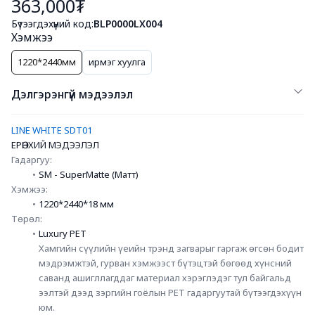
363,000₮
Бүтээгдэхүүний код:
BLP0000LX004
Хэмжээ
1220*2440мм
ирмэг хуулга
Дэлгэрэнгүй мэдээлэл
LINE WHITE SDT01
ЕРӨНХИЙ МЭДЭЭЛЭЛ
Гадаргуу:
SM - SuperMatte (Матт)
Хэмжээ:
1220*2440*18 мм
Төрөл:
Luxury PET
Хамгийн сүүлийн үеийн трэнд загварыг гаргаж өгсөн бодит 
мэдрэмжтэй, гурван хэмжээст бүтэцтэй бөгөөд хүнсний 
саванд ашигллагддаг материал хэрэглэдэг тул байгальд 
ээлтэй дээд зэргийн гоёлын PET гадаргуутай бүтээгдэхүүн 
юм. 