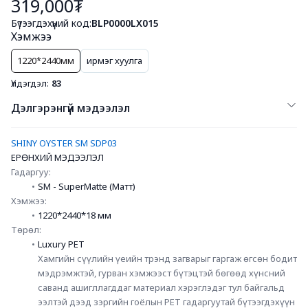
319,000₮
Бүтээгдэхүүний код:
BLP0000LX015
Хэмжээ
1220*2440мм
ирмэг хуулга
Үлдэгдэл:
83
Дэлгэрэнгүй мэдээлэл
SHINY OYSTER SM SDP03
ЕРӨНХИЙ МЭДЭЭЛЭЛ
Гадаргуу:
SM - SuperMatte (Матт)
Хэмжээ:
1220*2440*18 мм
Төрөл:
Luxury PET
Хамгийн сүүлийн үеийн трэнд загварыг гаргаж өгсөн бодит 
мэдрэмжтэй, гурван хэмжээст бүтэцтэй бөгөөд хүнсний 
саванд ашигллагддаг материал хэрэглэдэг тул байгальд 
ээлтэй дээд зэргийн гоёлын PET гадаргуутай бүтээгдэхүүн 