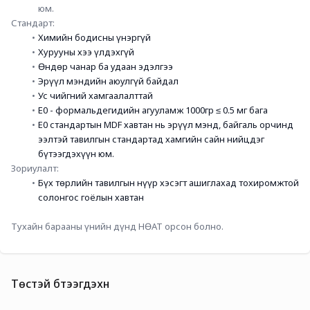
юм. 
Стандарт:
Химийн бодисны үнэргүй
Хурууны хээ үлдэхгүй
Өндөр чанар ба удаан эдэлгээ
Эрүүл мэндийн аюулгүй байдал
Ус чийгний хамгаалалттай
E0 - формальдегидийн агууламж 1000гр ≤ 0.5 мг бага
E0 стандартын MDF хавтан нь эрүүл мэнд, байгаль орчинд 
ээлтэй тавилгын стандартад хамгийн сайн нийцдэг 
бүтээгдэхүүн юм.
Зориулалт:
Бүх төрлийн тавилгын нүүр хэсэгт ашиглахад тохиромжтой 
солонгос гоёлын хавтан 
Тухайн барааны үнийн дүнд НӨАТ орсон болно.
Төстэй бүтээгдэхүүн