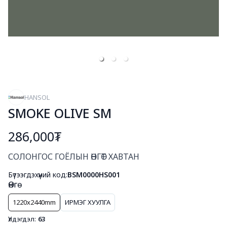
HANSOL
SMOKE OLIVE SM
286,000₮
Богино тайлбар
СОЛОНГОС ГОЁЛЫН ӨНГӨТ ХАВТАН
Бүтээгдэхүүний код:
BSM0000HS001
Өнгө
1220x2440mm
ИРМЭГ ХУУЛГА
Үлдэгдэл:
63