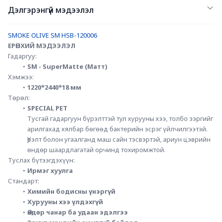
Дэлгэрэнгүй мэдээлэл
SMOKE OLIVE SM HSB-120006
ЕРӨНХИЙ МЭДЭЭЛЭЛ
Гадаргуу:
SM - SuperMatte (Матт)
Хэмжээ:
1220*2440*18 мм
Төрөл:
SPECIAL PET
Тусгай гадаргуун бүрэлттэй тул хурууны хээ, толбо зэргийг 
арилгахад хялбар бөгөөд бактерийн эсрэг үйлчилгээтэй. 
Үрэлт болон угаалганд маш сайн тэсвэртэй, ариун цэврийн 
өндөр шаардлагатай орчинд тохиромжтой. 
Туслах бүтээгдэхүүн:
Ирмэг хуулга
Стандарт:
Химийн бодисны үнэргүй
Хурууны хээ үлдэхгүй
Өндөр чанар ба удаан эдэлгээ