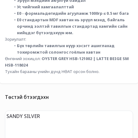
Эрүүл мэндийн аюулгүй байдал
Ус чийгний хамгаалалттай
E0 - формальдегидийн агууламж 1000гр ≤ 0.5 мг бага
E0 стандартын MDF хавтан нь эрүүл мэнд, байгаль 
орчинд ээлтэй тавилгын стандартад хамгийн сайн 
нийцдэг бүтээгдэхүүн юм.
Зориулалт:
Бүх төрлийн тавилгын нүүр хэсэгт ашиглахад 
тохиромжтой солонгос гоёлын хавтан 
Өнгөний зохицол: 
OYSTER GREY HSB-121002 | LATTE BEIGE SM 
HSB-118024
Тухайн барааны үнийн дүнд НӨАТ орсон болно.
Төстэй бүтээгдэхүүн
SANDY SILVER
S