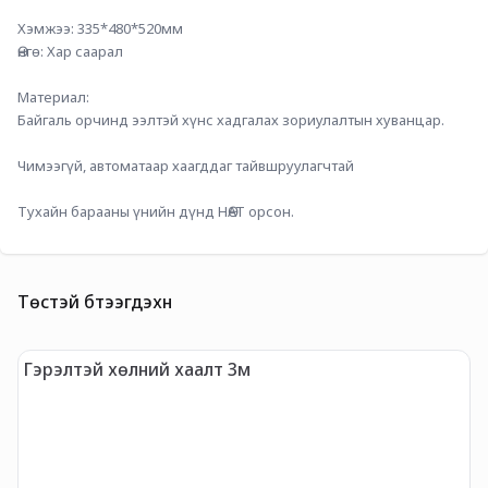
Хэмжээ: 335*480*520мм
Өнгө: Хар саарал
Материал:
Байгаль орчинд ээлтэй хүнс хадгалах зориулалтын хуванцар.
Чимээгүй, автоматаар хаагддаг тайвшруулагчтай
Тухайн барааны үнийн дүнд НӨАТ орсон.
Төстэй бүтээгдэхүүн
-
Гэрэлтэй хөлний хаалт 3м
Г