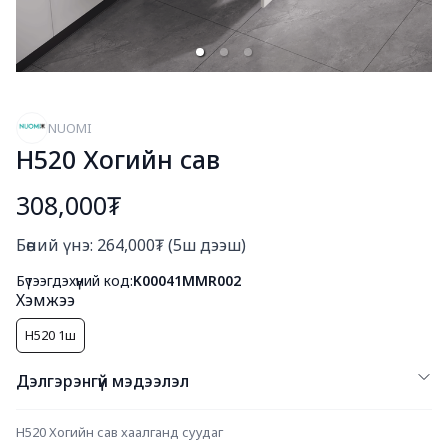
NUOMI
H520 Хогийн сав
308,000₮
Богино тайлбар
Бөөний үнэ: 264,000₮ (5ш дээш)
Бүтээгдэхүүний код:
K00041MMR002
Хэмжээ
H520 1ш
Дэлгэрэнгүй мэдээлэл
H520 Хогийн сав хаалганд суудаг