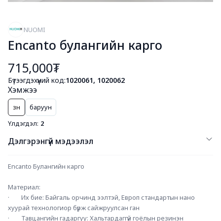
NUOMI
Encanto булангийн карго
715,000₮
Бүтээгдэхүүний код:
1020061, 1020062
Хэмжээ
зүүн
баруун
Үлдэгдэл:
2
Дэлгэрэнгүй мэдээлэл
Encanto Булангийн карго
Материал:
·        Их бие: Байгаль орчинд ээлтэй, Европ стандартын нано 
хуурай технологиор бүрж сайжруулсан ган
·        Тавцангийн гадаргуу: Хальтардаггүй гоёлын резинэн 