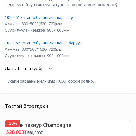
гадаргуутай тул сав суулга гулгаж хоорондоо мөргөлдөхгүй.
1020061 Encanto булангийн карго зүүн
Хэмжээ: 830*500*(620- 720)мм
Суурилуулах хэмжээ: 900-1000мм
1020062 Encanto булангийн карго баруун
Хэмжээ: 830*500*(620- 720)мм
Суурилуулах хэмжээ: 900-1000мм
Даац: Тавцан тус бүр
 5-8кг
Тухайн барааны үнийн дүнд НӨАТ орсон болно.
Төстэй бүтээгдэхүүн
-
20
%
Гоёлын тавиур Champagne
E
528,000
₮
7
660,000
₮