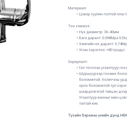
Материал:
Цэвэр гуулин голтой пласт
Тоо хэмжээ:
Нүх диаметр: 36-40мм          
Бага даралт: 0.098Mpa 0.5kgf
Хамгийн их даралт: 0.74Mpa 7.
Усны хэрэглээ: +80 градус 
Зориулалт:
Гал тогооны угаалтуур гоо
Шүршүүрээр гоожих болон
боломжтой. Холигчны урд 
орох боломжтой тул хэрэг
шаардлагагүй тавцан дээр
Угаалтуур ванныг мөн цэвэ
талтай юм.
Тухайн барааны үнийн дүнд НӨА