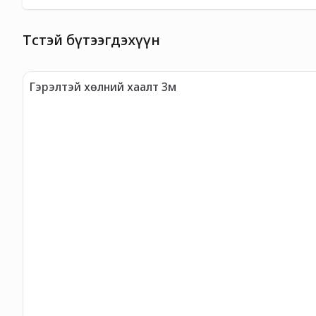
Төстэй бүтээгдэхүүн
Гэрэлтэй хөлний хаалт 3м