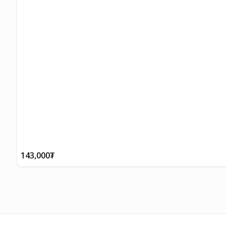
143,000
₮