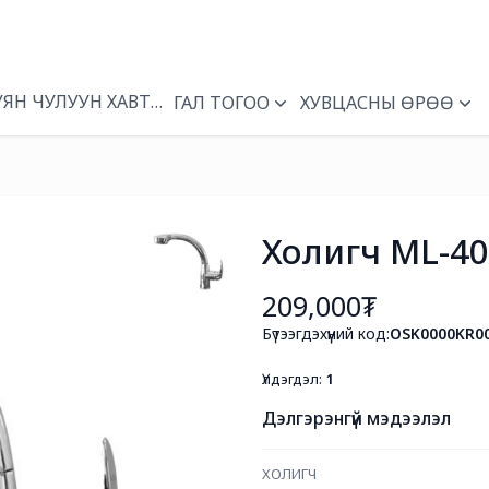
УЯН ЧУЛУУН ХАВТАН
ГАЛ ТОГОО
ХУВЦАСНЫ ӨРӨӨ
Холигч ML-4
209,000₮
Бүтээгдэхүүний код:
OSK0000KR0
Үлдэгдэл:
1
Дэлгэрэнгүй мэдээлэл
ХОЛИГЧ