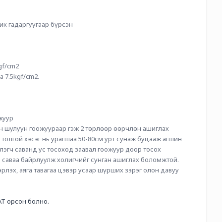
ик гадаргуугаар бүрсэн 
 
/cm2       
5kgf/cm2.           
жуур 
 шулуун гоожуураар гэж 2 төрлөөр өөрчлөн ашиглах 
толгой хэсэг нь урагшаа 50-80см урт сунаж буцааж агшин 
лэгч саванд ус тосоход заавал гоожуур доор тосох 
 саваа байрлуулж холигчийг сунган ашиглах боломжтой. 
рлэх, аяга тавагаа цэвэр усаар шүрших зэрэг олон давуу 
Т орсон болно.