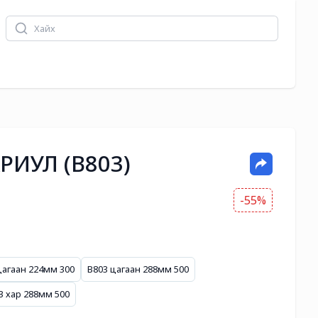
РИУЛ (B803)
-55%
цагаан 224мм 300
B803 цагаан 288мм 500
3 хар 288мм 500