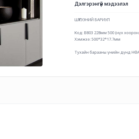
Дэлгэрэнгүй мэдээлэл
ШҮҮГЭЭНИЙ БАРИУЛ
Код: B803 228мм 500 (нүх хооро
Хэмжээ: 500*32*17.7мм
Тухайн барааны үнийн дүнд НӨА