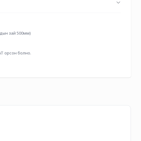
ндын зай 500мм)
Т орсон болно.
Ба