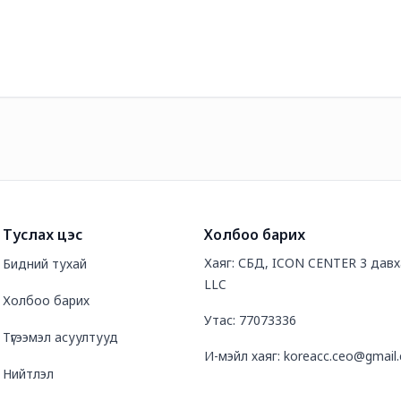
Туслах цэс
Холбоо барих
Хаяг: СБД, ICON CENTER 3 давх
Бидний тухай
LLC
Холбоо барих
Утас: 77073336
Түгээмэл асуултууд
И-мэйл хаяг: koreacc.ceo@gmail
Нийтлэл