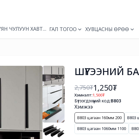
УЯН ЧУЛУУН ХАВТАН
ГАЛ ТОГОО
ХУВЦАСНЫ ӨРӨӨ
ШҮҮГЭЭНИЙ БА
1,250₮
2,750
₮
Хэмнэлт:
1,500
₮
Бүтээгдэхүүний код:
B803
Хэмжээ
B803 цагаан 160мм 200
B803 
B803 цагаан 1060мм 1100
B80