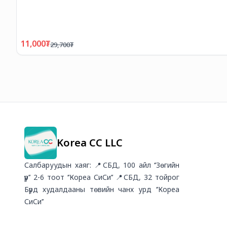
11,000
₮
29,700
₮
Korea CC LLC
Салбаруудын хаяг: 📍СБД, 100 айл ‘’Зөгийн
үүр’’ 2-6 тоот ‘’Кореа СиСи’’ 📍СБД, 32 тойрог
Бүрд худалдааны төвийн чанх урд ‘’Кореа
СиСи’’