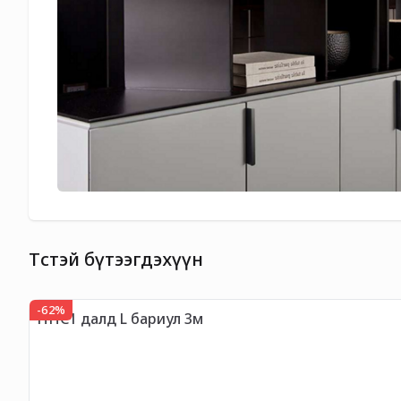
Төстэй бүтээгдэхүүн
-
62
%
HHC1 далд L бариул 3м