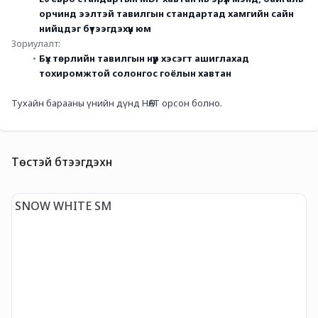
орчинд ээлтэй тавилгын стандартад хамгийн сайн 
нийцдэг бүтээгдэхүүн юм 
Зориулалт:
Бүх төрлийн тавилгын нүүр хэсэгт ашиглахад 
тохиромжтой солонгос гоёлын хавтан 
Тухайн барааны үнийн дүнд НӨАТ орсон болно.
Төстэй бүтээгдэхүүн
SNOW WHITE SM
D