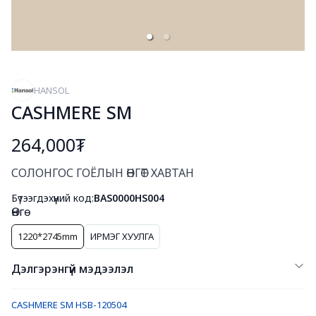
HANSOL
CASHMERE SM
264,000₮
Богино тайлбар
СОЛОНГОС ГОЁЛЫН ӨНГӨТ ХАВТАН
Бүтээгдэхүүний код:
BAS0000HS004
Өнгө
1220*2745mm
ИРМЭГ ХУУЛГА
Дэлгэрэнгүй мэдээлэл
CASHMERE SM HSB-120504