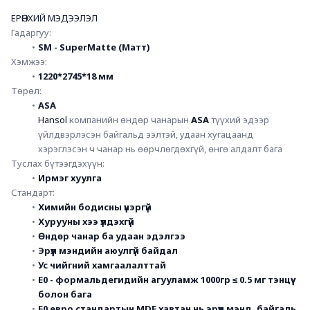
ЕРӨНХИЙ МЭДЭЭЛЭЛ
Гадаргуу:
SM - SuperMatte (Матт)
Хэмжээ:
1220*2745*18 мм 
Төрөл:
ASA 
Hansol 
компанийн өндөр чанарын 
ASA
түүхий эдээр 
үйлдвэрлэсэн байгальд ээлтэй, удаан хугацаанд 
хэрэглэсэн ч чанар нь өөрчлөгдөхгүй, өнгө алдалт бага
Туслах бүтээгдэхүүн:
Ирмэг хуулга
Стандарт:
Химийн бодисны үнэргүй
Хурууны хээ үлдэхгүй
Өндөр чанар ба удаан эдэлгээ
Эрүүл мэндийн аюулгүй байдал
Ус чийгний хамгаалалттай
E0 - формальдегидийн агууламж 1000гр ≤ 0.5 мг тэнцүү 
болон бага
E0 евро стандартын MDF хавтан нь эрүүл мэнд, байгаль 