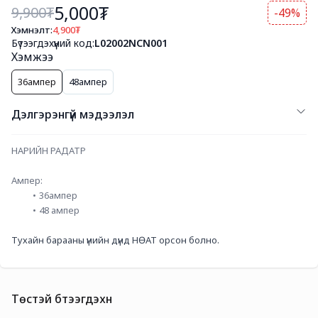
5,000₮
9,900
₮
-49%
Хэмнэлт:
4,900
₮
Бүтээгдэхүүний код:
L02002NCN001
Хэмжээ
36ампер
48ампер
Дэлгэрэнгүй мэдээлэл
НАРИЙН РАДАТР
Ампер:
36ампер
48 ампер
Тухайн барааны үнийн дүнд НӨАТ орсон болно.
Төстэй бүтээгдэхүүн