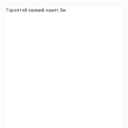
-
Гэрэлтэй хөлний хаалт 3м
S