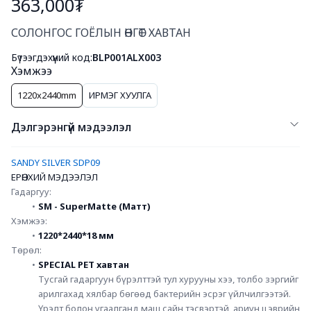
363,000₮
Богино тайлбар
СОЛОНГОС ГОЁЛЫН ӨНГӨТ ХАВТАН
Бүтээгдэхүүний код:
BLP001ALX003
Хэмжээ
1220x2440mm
ИРМЭГ ХУУЛГА
Дэлгэрэнгүй мэдээлэл
SANDY SILVER SDP09
ЕРӨНХИЙ МЭДЭЭЛЭЛ
Гадаргуу:
SM - SuperMatte (Матт)
Хэмжээ:
1220*24﻿40*18 мм 
Төрөл:
SPECIAL PET хавтан
Тусгай гадаргуун бүрэлттэй тул хурууны хээ, толбо зэргийг 
арилгахад хялбар бөгөөд бактерийн эсрэг үйлчилгээтэй. 
Үрэлт болон угаалганд маш сайн тэсвэртэй, ариун цэврийн 