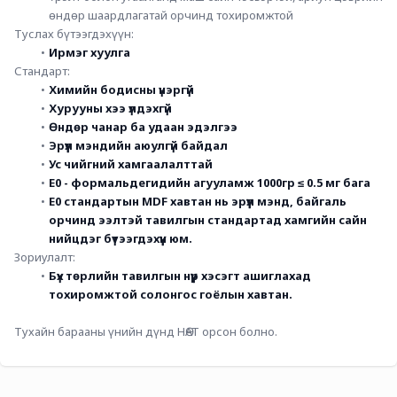
өндөр шаардлагатай орчинд тохиромжтой
Туслах бүтээгдэхүүн:
Ирмэг хуулга
Стандарт:
Химийн бодисны үнэргүй
Хурууны хээ үлдэхгүй
Өндөр чанар ба удаан эдэлгээ
Эрүүл мэндийн аюулгүй байдал
Ус чийгний хамгаалалттай
E0 - формальдегидийн агууламж 1000гр ≤ 0.5 мг бага
E0 стандартын MDF хавтан нь эрүүл мэнд, байгаль 
орчинд ээлтэй тавилгын стандартад хамгийн сайн 
нийцдэг бүтээгдэхүүн юм.
Зориулалт:
Бүх төрлийн тавилгын нүүр хэсэгт ашиглахад 
тохиромжтой солонгос гоёлын хавтан. 
Тухайн барааны үнийн дүнд НӨАТ орсон болно.