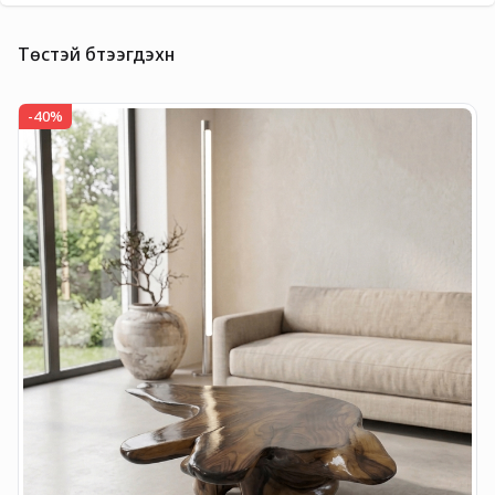
Төстэй бүтээгдэхүүн
-
40
%
-