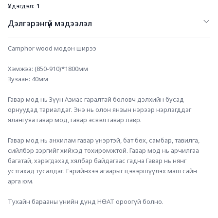
Үлдэгдэл:
1
Дэлгэрэнгүй мэдээлэл
Camphor wood модон ширээ
Хэмжээ: (850-910)*1800мм
Зузаан: 40мм
Гавар мод нь Зүүн Азиас гаралтай боловч дэлхийн бусад 
орнуудад тариалдаг. Энэ нь олон янзын нэрээр нэрлэгддэг 
ялангуяа гавар мод, гавар эсвэл гавар лавр.
Гавар мод нь анхилам гавар үнэртэй, бат бөх, самбар, тавилга, 
сийлбэр зэргийг хийхэд тохиромжтой. Гавар мод нь арчилгаа 
багатай, хэрэгдэхэд хялбар байдагаас гадна Гавар нь нянг 
устгахад тусалдаг. Гэрийнхээ агаарыг цэвэршүүлэх маш сайн 
арга юм. 
Тухайн барааны үнийн дүнд НӨАТ ороогүй болно.